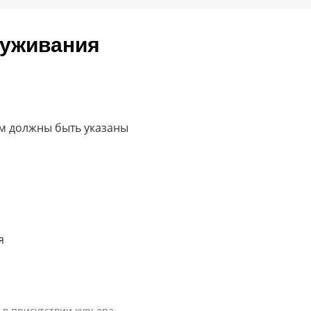
луживания
ом должны быть указаны
я
 в присутствии курьера