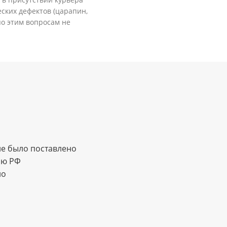
ских дефектов (царапин,
по этим вопросам не
е было поставлено
ию РФ
но